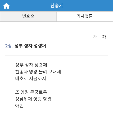
찬송가
번호순
가사첫줄
가
가
2장.
성부 성자 성령께
성부 성자 성령께
찬송과 영광 돌려 보내세
태초로 지금까지
또 영원 무궁토록
성삼위께 영광 영광
아멘