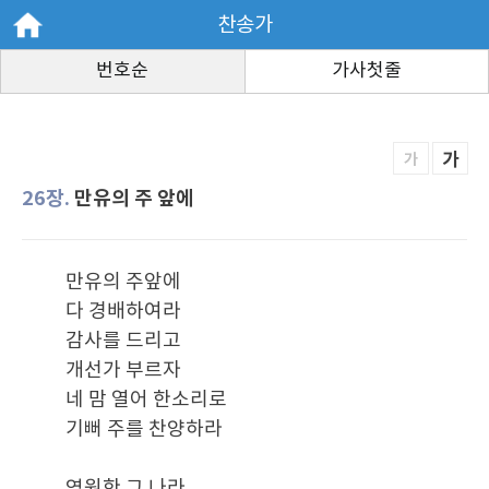
찬송가
번호순
가사첫줄
가
가
26장.
만유의 주 앞에
만유의 주앞에
다 경배하여라
감사를 드리고
개선가 부르자
네 맘 열어 한소리로
기뻐 주를 찬양하라
영원한 그 나라