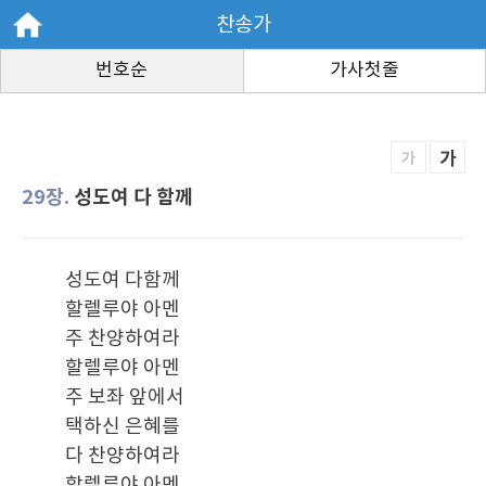
찬송가
번호순
가사첫줄
가
가
29장.
성도여 다 함께
성도여 다함께
할렐루야 아멘
주 찬양하여라
할렐루야 아멘
주 보좌 앞에서
택하신 은혜를
다 찬양하여라
할렐루야 아멘