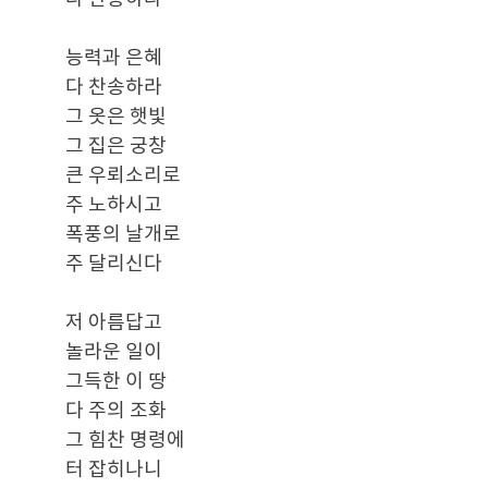
능력과 은혜
다 찬송하라
그 옷은 햇빛
그 집은 궁창
큰 우뢰소리로
주 노하시고
폭풍의 날개로
주 달리신다
저 아름답고
놀라운 일이
그득한 이 땅
다 주의 조화
그 힘찬 명령에
터 잡히나니