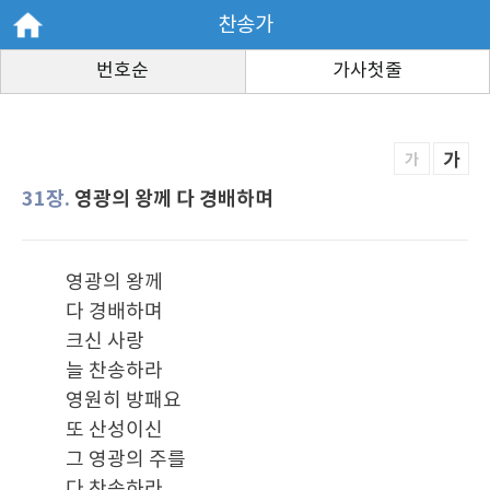
찬송가
번호순
가사첫줄
가
가
31장.
영광의 왕께 다 경배하며
영광의 왕께
다 경배하며
크신 사랑
늘 찬송하라
영원히 방패요
또 산성이신
그 영광의 주를
다 찬송하라