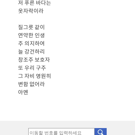
저 푸른 바다는
옷자락이라
질그릇 같이
연약한 인생
주 의지하여
늘 강건하리
창조주 보호자
또 우리 구주
그 자비 영원히
변함 없어라
아멘