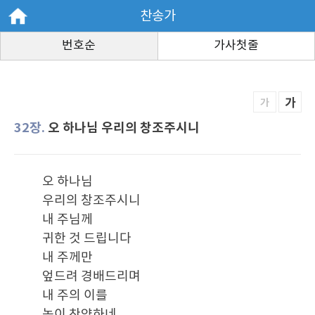
찬송가
번호순
가사첫줄
가
가
32장.
오 하나님 우리의 창조주시니
오 하나님
우리의 창조주시니
내 주님께
귀한 것 드립니다
내 주께만
엎드려 경배드리며
내 주의 이를
높이 찬양하네