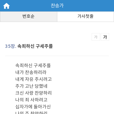
찬송가
번호순
가사첫줄
가
가
35장.
속죄하신 구세주를
속죄하신 구세주를
내가 찬송하리라
내게 자유 주시려고
주가 고난 당했네
크신 사랑 찬양하리
나의 죄 사하려고
십자가에 돌아가신
나의 주 찬양하리