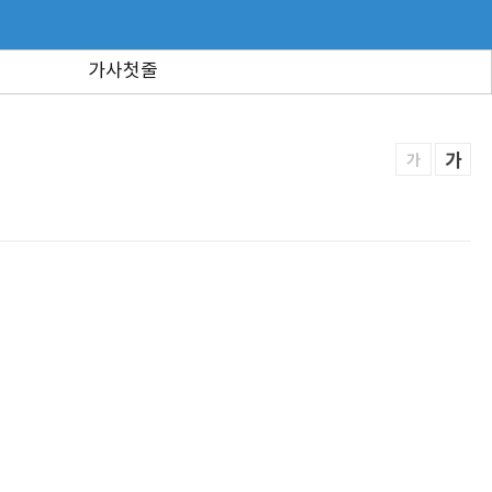
가사첫줄
가
가