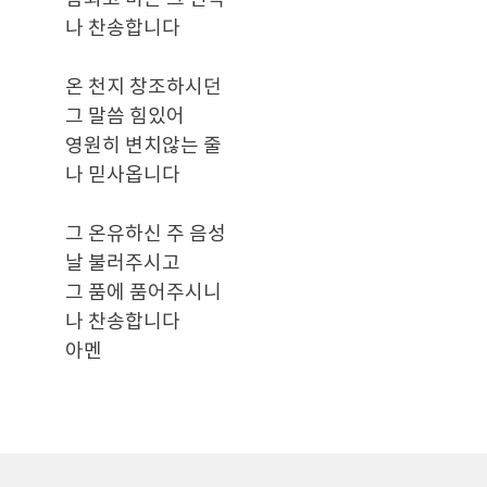
나 찬송합니다
온 천지 창조하시던
그 말씀 힘있어
영원히 변치않는 줄
나 믿사옵니다
그 온유하신 주 음성
날 불러주시고
그 품에 품어주시니
나 찬송합니다
아멘