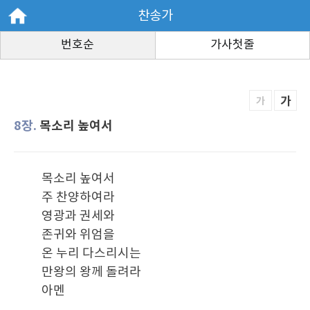
찬송가
번호순
가사첫줄
가
가
8장.
목소리 높여서
목소리 높여서
주 찬양하여라
영광과 권세와
존귀와 위엄을
온 누리 다스리시는
만왕의 왕께 돌려라
아멘