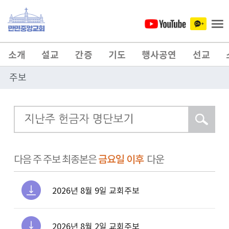
소개
설교
간증
기도
행사공연
선교
주보
금요일 이후
다음 주 주보 최종본은
다운
2026년 8월 9일 교회주보
2026년 8월 2일 교회주보