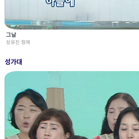
그날
성유진 형제
성가대