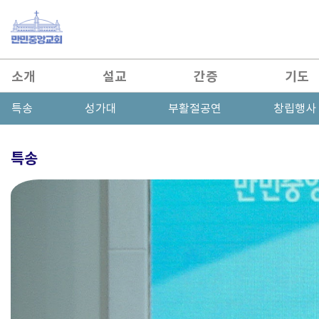
소개
설교
간증
기도
특송
성가대
부활절공연
창립행사
특송