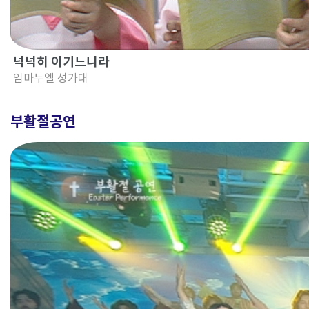
넉넉히 이기느니라
임마누엘 성가대
부활절공연