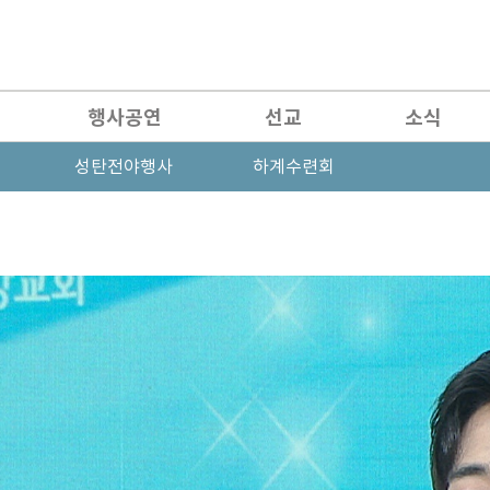
행사공연
선교
소식
성탄전야행사
하계수련회