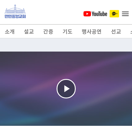
소개
설교
간증
기도
행사공연
선교
Play
Video