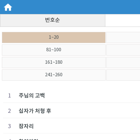
번호순
1~20
81~100
161~180
241~260
1
주님의 고백
2
십자가 처형 후
3
잠자리