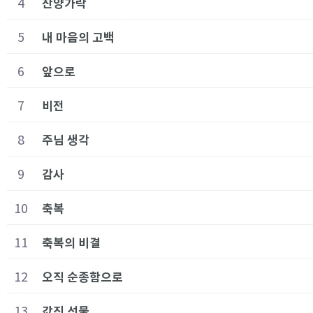
4
찬양가락
5
내 마음의 고백
6
앞으로
7
비전
8
주님 생각
9
감사
10
축복
11
축복의 비결
12
오직 순종함으로
13
값진 선물