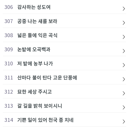
306
감사하는 성도여
307
공중 나는 새를 보라
308
넓은 들에 익은 곡식
309
논밭에 오곡백과
310
저 밭에 농부 나가
311
산마다 불이 탄다 고운 단풍에
312
묘한 세상 주시고
313
갈 길을 밝히 보이시니
314
기쁜 일이 있어 천국 종 치네