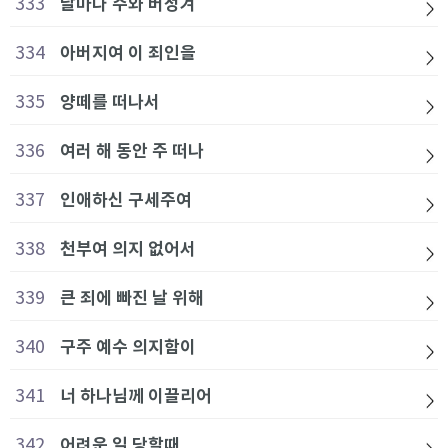
333
날마다 주와 버성겨
334
아버지여 이 죄인을
335
양떼를 떠나서
336
여러 해 동안 주 떠나
337
인애하신 구세주여
338
천부여 의지 없어서
339
큰 죄에 빠진 날 위해
340
구주 예수 의지함이
341
너 하나님께 이끌리어
342
어려운 일 당할때