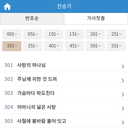
찬송가
번호순
가사첫줄
001~
051~
101~
151~
201~
251~
301~
351~
401~
451~
501~
551~
301
사랑의 하나님
302
주님께 귀한 것 드려
303
가슴마다 파도친다
304
어머니의 넓은 사랑
305
사철에 봄바람 불어 잇고