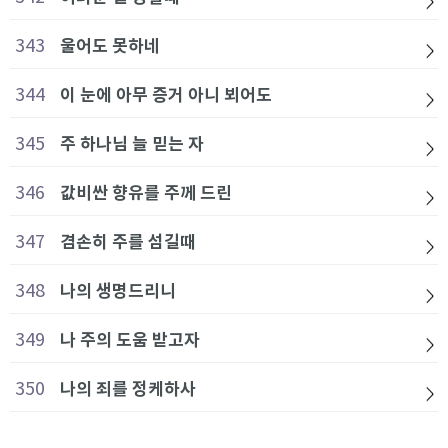
343
울어도 못하네
344
이 눈에 아무 증거 아니 뵈어도
345
주 하나님 늘 믿는 자
346
값비싼 향유를 주께 드린
347
겸손히 주를 섬길때
348
나의 생명드리니
349
나 주의 도움 받고자
350
나의 죄를 정케하사