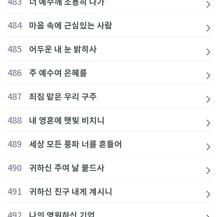
483
너 예수께 조용히 나가
484
마음 속에 근심있는 사람
485
어두운 내 눈 밝히사
486
주 예수여 은혜를
487
죄짐 맡은 우리 구주
488
내 영혼에 햇빛 비치니
489
세상 모든 풍파 너를 흔들어
490
귀하신 주여 날 붙드사
491
귀하신 친구 내게 계시니
492
나의 영원하신 기업