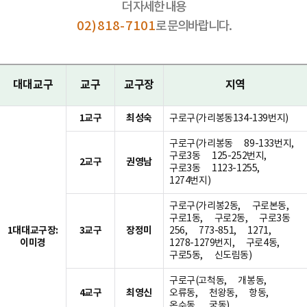
더 자세한 내용
02)818-7101
로 문의바랍니다.
대대교구
교구
교구장
지역
1교구
최성숙
구로구(가리봉동134-139번지)
구로구(가리봉동 89-133번지,
구로3동 125-252번지,
2교구
권영남
구로3동 1123-1255,
1274번지)
구로구(가리봉2동, 구로본동,
구로1동, 구로2동, 구로3동
1대대교구장:
3교구
장정미
256, 773-851, 1271,
이미경
1278-1279번지, 구로4동,
구로5동, 신도림동)
구로구(고척동, 개봉동,
4교구
최영신
오류동, 천왕동, 항동,
온수동, 궁동)