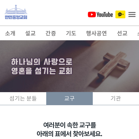
소개
설교
간증
기도
행사공연
선교
섬기는 분들
교구
기관
여러분이 속한 교구를
아래의 표에서 찾아보세요.