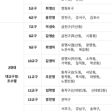
5교구
최영신
영등포구
6교구
윤진영
양천구, 강서구, 김포시
7교구
이성숙
금천구(가산동)
8교구
김영순
금천구(독산동, 시흥동)
광명시(철산동, 광명동,
9교구
최영자
노온사동, 옥길동)
광명시(하안동, 소하동,
10교구
김영석
가학동, 일직동, 학온동)
2대대
동작구(상도동, 사당동,
대교구장:
11교구
조은영
동작동, 흑석동, 대방동,
조수열
노량진동)
12교구
임학영
동작구(신대방1동, 신대방2동)
13교구
정진영
관악구
서초구, 강남구, 송파구,