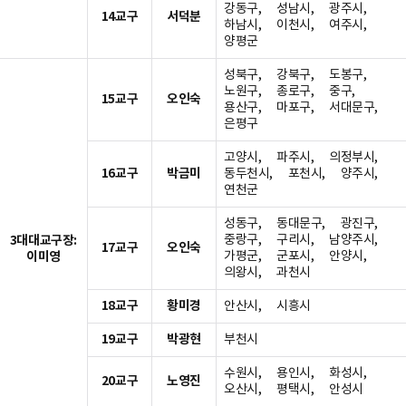
강동구, 성남시, 광주시,
14교구
서덕분
하남시, 이천시, 여주시,
양평군
성북구, 강북구, 도봉구,
노원구, 종로구, 중구,
15교구
오인숙
용산구, 마포구, 서대문구,
은평구
고양시, 파주시, 의정부시,
16교구
박금미
동두천시, 포천시, 양주시,
연천군
성동구, 동대문구, 광진구,
3대대교구장:
중랑구, 구리시, 남양주시,
17교구
오인숙
이미영
가평군, 군포시, 안양시,
의왕시, 과천시
18교구
황미경
안산시, 시흥시
19교구
박광현
부천시
수원시, 용인시, 화성시,
20교구
노영진
오산시, 평택시, 안성시