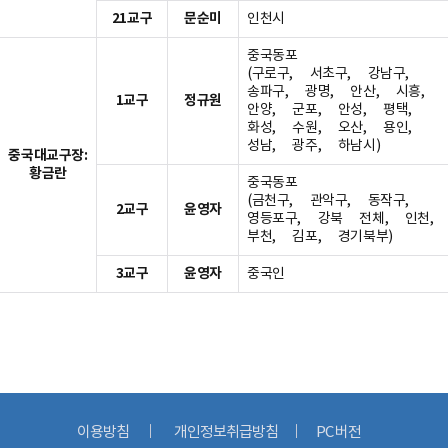
21교구
문순미
인천시
중국동포
(구로구, 서초구, 강남구,
송파구, 광명, 안산, 시흥,
1교구
정규원
안양, 군포, 안성, 평택,
화성, 수원, 오산, 용인,
성남, 광주, 하남시)
중국대교구장:
황금란
중국동포
(금천구, 관악구, 동작구,
2교구
윤영자
영등포구, 강북 전체, 인천,
부천, 김포, 경기북부)
3교구
윤영자
중국인
이용방침
개인정보취급방침
PC 버전