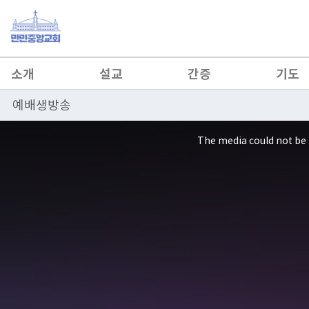
소개
설교
간증
기도
예배생방송
This
is
a
The media could not be 
modal
window.