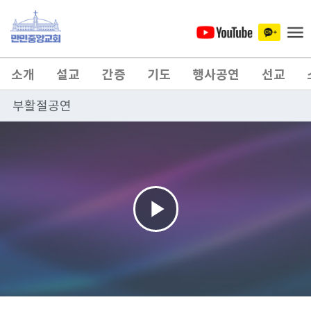
소개
설교
간증
기도
행사공연
선교
부활절공연
Play
Video