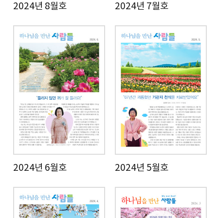
2024년 8월호
2024년 7월호
2024년 6월호
2024년 5월호