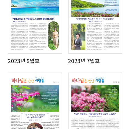
2023년 8월호
2023년 7월호