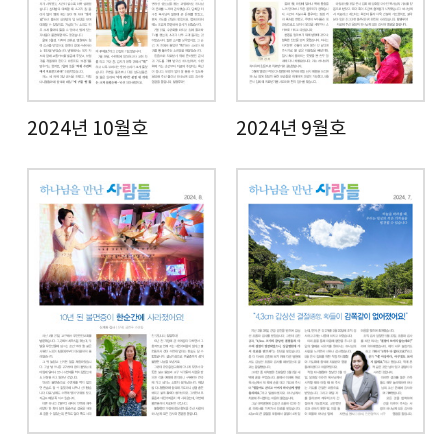
2024년 10월호
2024년 9월호