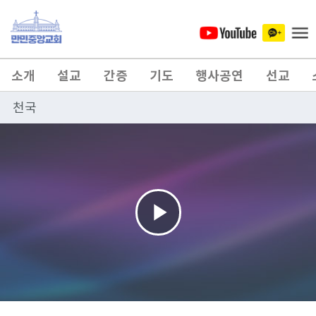
소개
설교
간증
기도
행사공연
선교
천국
Play
Video