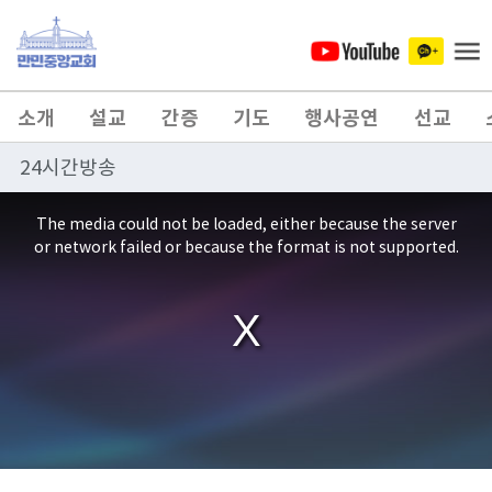
소개
설교
간증
기도
행사공연
선교
24시간방송
This
is
a
The media could not be loaded, either because the server
modal
window.
or network failed or because the format is not supported.