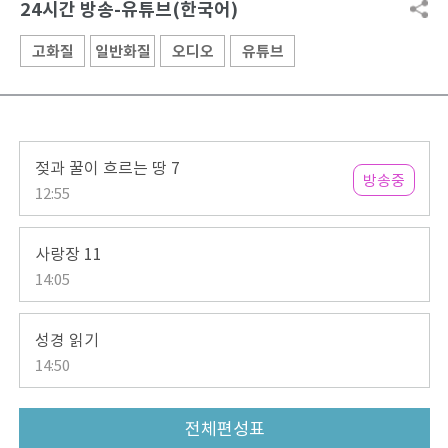
24시간 방송-유튜브(한국어)
고화질
일반화질
오디오
유튜브
젖과 꿀이 흐르는 땅 7
방송중
12:55
사랑장 11
14:05
성경 읽기
14:50
전체편성표